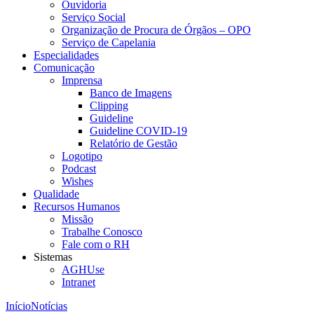
Ouvidoria
Serviço Social
Organização de Procura de Órgãos – OPO
Serviço de Capelania
Especialidades
Comunicação
Imprensa
Banco de Imagens
Clipping
Guideline
Guideline COVID-19
Relatório de Gestão
Logotipo
Podcast
Wishes
Qualidade
Recursos Humanos
Missão
Trabalhe Conosco
Fale com o RH
Sistemas
AGHUse
Intranet
Início
Notícias