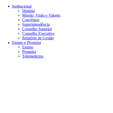
Conteúdo principal
Menu principal
Rodapé
Institucional
História
Missão, Visão e Valores
Convênios
Superintendência
Conselho Superior
Conselho Executivo
Relatório de Gestão
Ensino e Pesquisa
Ensino
Pesquisa
Telemedicina
Aumentar fonte
Diminuir fonte