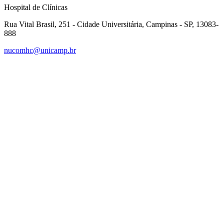
Hospital de Clínicas
Rua Vital Brasil, 251 - Cidade Universitária, Campinas - SP, 13083-
888
nucomhc@unicamp.br
Link para o Facebook
Link para o Instagram
Link para o Youtube