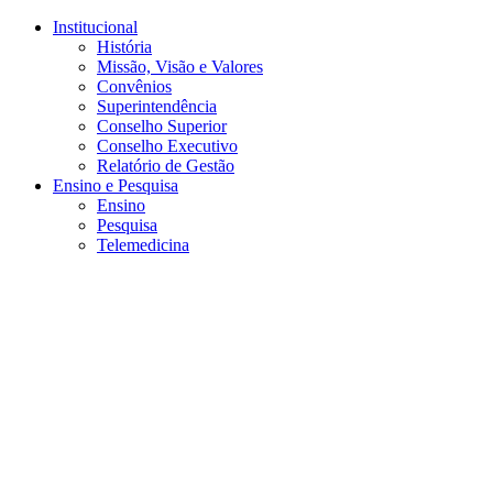
Conteúdo principal
Menu principal
Rodapé
Institucional
História
Missão, Visão e Valores
Convênios
Superintendência
Conselho Superior
Conselho Executivo
Relatório de Gestão
Ensino e Pesquisa
Ensino
Pesquisa
Telemedicina
Aumentar fonte
Diminuir fonte