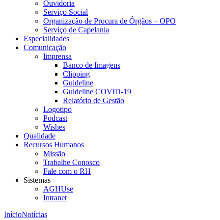
Ouvidoria
Serviço Social
Organização de Procura de Órgãos – OPO
Serviço de Capelania
Especialidades
Comunicação
Imprensa
Banco de Imagens
Clipping
Guideline
Guideline COVID-19
Relatório de Gestão
Logotipo
Podcast
Wishes
Qualidade
Recursos Humanos
Missão
Trabalhe Conosco
Fale com o RH
Sistemas
AGHUse
Intranet
Início
Notícias