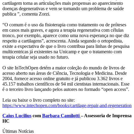
cartilagem torna as articulações mais propensas ao aparecimento
doenças degenerativas e vem se tornando um problema de saúde
publica ”, comenta Zorzi.
“O comum é o uso da fisioterapia como tratamento ou de próteses
em casos mais graves, e agora a terapia regenerativa com células
tronco, por exemplo, aparece como uma nova esperança no que diz
respeito a cartilagens”, acrescenta. Ainda segundo o ortopedista,
existe a expectativa de que o livro contribua para linhas de pesquisa
multicentricas já existentes na Unicamp e que o tratamento com
terapia celular seja usado no futuro.
O site InTechOpen detém a maior coleção do mundo de livros de
acesso aberto nas áreas de Ciência, Tecnologia e Medicina. Desde
2004, fornece acesso online gratuito e já publicou 3.362 livros e
45.157 trabalhos científicos de 94 mil cientistas internacionais. Esse
é o terceiro livro lançando pelos autores no formado “open access”.
Leia ou baixe o livro completo no site:
https://www.intechopen.com/books/cartilage-repair-and-regeneration
Caius Lucilius
com
Barbara Camilotti
– Assessoria de Imprensa
HC
Últimas Notícias