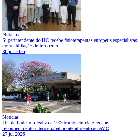
Notícias
Superintendente do HC recebe fisioterapeutas europeus especialistas
em reabilitação do tornozelo
30 jul 2026
Notícias
HC da Unicamp realiza a 100ª trombectomia e recebe
reconhecimento internacional no atendimento ao AVC
27 jul 2026