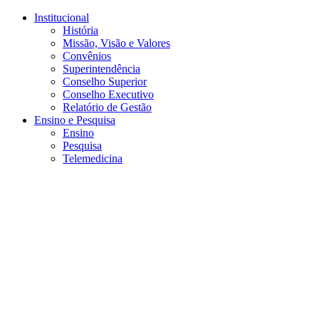
Conteúdo principal
Menu principal
Rodapé
Institucional
História
Missão, Visão e Valores
Convênios
Superintendência
Conselho Superior
Conselho Executivo
Relatório de Gestão
Ensino e Pesquisa
Ensino
Pesquisa
Telemedicina
Aumentar fonte
Diminuir fonte