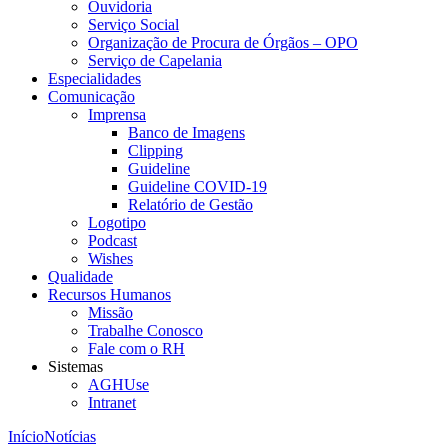
Ouvidoria
Serviço Social
Organização de Procura de Órgãos – OPO
Serviço de Capelania
Especialidades
Comunicação
Imprensa
Banco de Imagens
Clipping
Guideline
Guideline COVID-19
Relatório de Gestão
Logotipo
Podcast
Wishes
Qualidade
Recursos Humanos
Missão
Trabalhe Conosco
Fale com o RH
Sistemas
AGHUse
Intranet
Início
Notícias