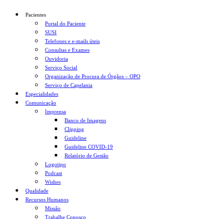
Pacientes
Portal do Paciente
SUSI
Telefones e e-mails úteis
Consultas e Exames
Ouvidoria
Serviço Social
Organização de Procura de Órgãos – OPO
Serviço de Capelania
Especialidades
Comunicação
Imprensa
Banco de Imagens
Clipping
Guideline
Guideline COVID-19
Relatório de Gestão
Logotipo
Podcast
Wishes
Qualidade
Recursos Humanos
Missão
Trabalhe Conosco