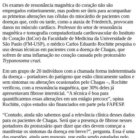
Os exames de ressonância magnética do coração não são
empregados rotineiramente, mas podem ser úteis para acompanhar
as primeiras alterações nas células do miocárdio de pacientes com
doenças que, cedo ou tarde, como a ataxia de Friedreich, provocam
danos no músculo cardíaco. Professor do setor de ressonância
magnética e tomografia computadorizada cardiovascular do Instituto
do Coração (InCor) da Faculdade de Medicina da Universidade de
São Paulo (FM-USP), o médico Carlos Eduardo Rochitte pesquisa o
uso dessas técnicas em pacientes com a doença de Chagas, que
sofrem de uma inflamação no coração causada pelo protozoário
Trypanosoma cruzi
.
Em um grupo de 20 indivíduos com a chamada forma indeterminada
da doença – portadores do patógeno que estão clinicamente sadios e
sem sintomas ou alterações ocasionados pelo Chagas –, Rochitte
verificou, com a ressonância magnética, que 30% deles já
apresentavam fibrose intersticial. “A técnica é boa para
quantificarmos essas alterações em um estágio precoce”, opina
Rochitte, cujos estudos são financiados em parte pela FAPESP.
“Contudo, ainda não sabemos qual a relevância clínica desses dados
para os pacientes de Chagas. Será que a presença de fibrose nesses
portadores do protozoário quer dizer que eles devem começar a
manifestar os sintomas da doença em breve?”, pergunta. Essa é uma
das questões, ainda sem resposta, que estão sendo estudadas pelo