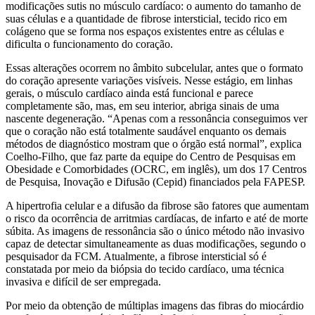
modificações sutis no músculo cardíaco: o aumento do tamanho de
suas células e a quantidade de fibrose intersticial, tecido rico em
colágeno que se forma nos espaços existentes entre as células e
dificulta o funcionamento do coração.
Essas alterações ocorrem no âmbito subcelular, antes que o formato
do coração apresente variações visíveis. Nesse estágio, em linhas
gerais, o músculo cardíaco ainda está funcional e parece
completamente são, mas, em seu interior, abriga sinais de uma
nascente degeneração. “Apenas com a ressonância conseguimos ver
que o coração não está totalmente saudável enquanto os demais
métodos de diagnóstico mostram que o órgão está normal”, explica
Coelho-Filho, que faz parte da equipe do Centro de Pesquisas em
Obesidade e Comorbidades (OCRC, em inglês), um dos 17 Centros
de Pesquisa, Inovação e Difusão (Cepid) financiados pela FAPESP.
A hipertrofia celular e a difusão da fibrose são fatores que aumentam
o risco da ocorrência de arritmias cardíacas, de infarto e até de morte
súbita. As imagens de ressonância são o único método não invasivo
capaz de detectar simultaneamente as duas modificações, segundo o
pesquisador da FCM. Atualmente, a fibrose intersticial só é
constatada por meio da biópsia do tecido cardíaco, uma técnica
invasiva e difícil de ser empregada.
Por meio da obtenção de múltiplas imagens das fibras do miocárdio