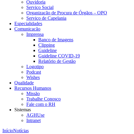
Ouvidoria
Serviço Social
Organização de Procura de Órgãos – OPO
Serviço de Capelania
Especialidades
Comunicação
Imprensa
Banco de Imagens
Clipping
Guideline
Guideline COVID-19
Relatório de Gestão
Logotipo
Podcast
Wishes
Qualidade
Recursos Humanos
Missão
Trabalhe Conosco
Fale com o RH
Sistemas
AGHUse
Intranet
Início
Notícias