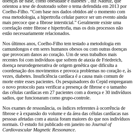
doenças de base, como obesidade e diabetes”, diz Nadruz, que
orientou a tese de doutorado sobre o tema defendida em 2013 por
Coelho-Filho. “Com base nos dados obtidos até o momento com
essa metodologia, a hipertrofia celular parece ser um evento ainda
mais precoce que a fibrose intersticial.” Geralmente existe uma
correlação entre fibrose e hipertrofia, mas os dois processos não
estão necessariamente relacionados.
Nos últimos anos, Coelho-Filho tem testado a metodologia em
camundongos e em seres humanos obesos ou com outras doenças
que provocam danos ao coração. Um de seus trabalhos mais
recentes foi com indivíduos que sofrem de ataxia de Friedreich,
doença neurodegenerativa de origem genética que dificulta a
coordenação dos movimentos e provoca problemas no coração e, às
vezes, diabetes. Insuficiência cardíaca é a causa mais comum de
morte entre esses pacientes. Os pesquisadores do Cepid empregaram
o novo protocolo para verificar a presença de fibrose e o tamanho
das células cardíacas em 27 pacientes com a doença e 30 indivíduos
sadios, que funcionaram como grupo-controle.
Nos exames de ressonância, os índices referentes à ocorrência de
fibrose e à expansão do volume e da área das células cardíacas nas
pessoas afetadas com a ataxia foram maiores do que nos indivíduos
normais. O estudo foi publicado em janeiro no
Journal of
Cardiovascular Magnetic Ressonance
.