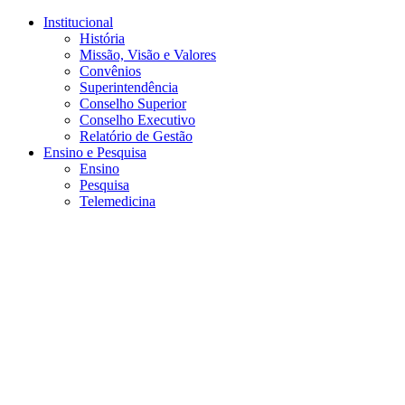
Conteúdo principal
Menu principal
Rodapé
Institucional
História
Missão, Visão e Valores
Convênios
Superintendência
Conselho Superior
Conselho Executivo
Relatório de Gestão
Ensino e Pesquisa
Ensino
Pesquisa
Telemedicina
Aumentar fonte
Diminuir fonte