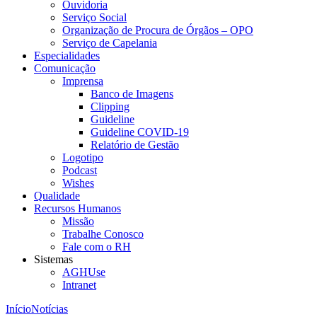
Ouvidoria
Serviço Social
Organização de Procura de Órgãos – OPO
Serviço de Capelania
Especialidades
Comunicação
Imprensa
Banco de Imagens
Clipping
Guideline
Guideline COVID-19
Relatório de Gestão
Logotipo
Podcast
Wishes
Qualidade
Recursos Humanos
Missão
Trabalhe Conosco
Fale com o RH
Sistemas
AGHUse
Intranet
Início
Notícias