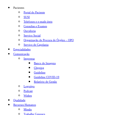
Pacientes
Portal do Paciente
SUSI
Telefones e e-mails úteis
Consultas e Exames
Ouvidoria
Serviço Social
Organização de Procura de Órgãos – OPO
Serviço de Capelania
Especialidades
Comunicação
Imprensa
Banco de Imagens
Clipping
Guideline
Guideline COVID-19
Relatório de Gestão
Logotipo
Podcast
Wishes
Qualidade
Recursos Humanos
Missão
Trabalhe Conosco