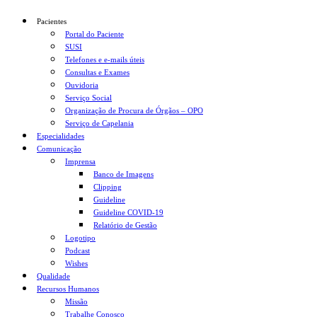
Pacientes
Portal do Paciente
SUSI
Telefones e e-mails úteis
Consultas e Exames
Ouvidoria
Serviço Social
Organização de Procura de Órgãos – OPO
Serviço de Capelania
Especialidades
Comunicação
Imprensa
Banco de Imagens
Clipping
Guideline
Guideline COVID-19
Relatório de Gestão
Logotipo
Podcast
Wishes
Qualidade
Recursos Humanos
Missão
Trabalhe Conosco