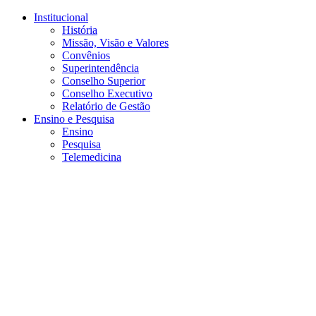
Conteúdo principal
Menu principal
Rodapé
Institucional
História
Missão, Visão e Valores
Convênios
Superintendência
Conselho Superior
Conselho Executivo
Relatório de Gestão
Ensino e Pesquisa
Ensino
Pesquisa
Telemedicina
Aumentar fonte
Diminuir fonte