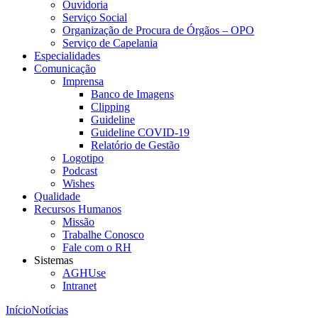
Ouvidoria
Serviço Social
Organização de Procura de Órgãos – OPO
Serviço de Capelania
Especialidades
Comunicação
Imprensa
Banco de Imagens
Clipping
Guideline
Guideline COVID-19
Relatório de Gestão
Logotipo
Podcast
Wishes
Qualidade
Recursos Humanos
Missão
Trabalhe Conosco
Fale com o RH
Sistemas
AGHUse
Intranet
Início
Notícias