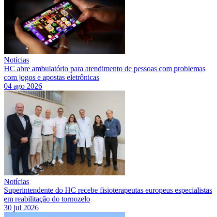
Notícias
HC abre ambulatório para atendimento de pessoas com problemas
com jogos e apostas eletrônicas
04 ago 2026
Notícias
Superintendente do HC recebe fisioterapeutas europeus especialistas
em reabilitação do tornozelo
30 jul 2026