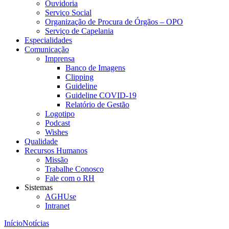
Ouvidoria
Serviço Social
Organização de Procura de Órgãos – OPO
Serviço de Capelania
Especialidades
Comunicação
Imprensa
Banco de Imagens
Clipping
Guideline
Guideline COVID-19
Relatório de Gestão
Logotipo
Podcast
Wishes
Qualidade
Recursos Humanos
Missão
Trabalhe Conosco
Fale com o RH
Sistemas
AGHUse
Intranet
Início
Notícias