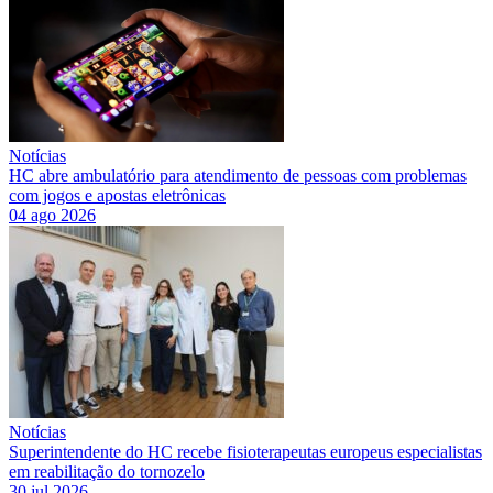
Notícias
HC abre ambulatório para atendimento de pessoas com problemas
com jogos e apostas eletrônicas
04 ago 2026
Notícias
Superintendente do HC recebe fisioterapeutas europeus especialistas
em reabilitação do tornozelo
30 jul 2026