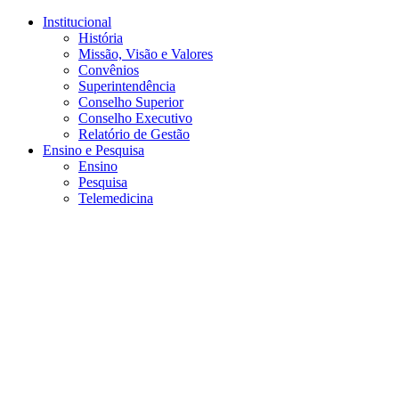
Conteúdo principal
Menu principal
Rodapé
Institucional
História
Missão, Visão e Valores
Convênios
Superintendência
Conselho Superior
Conselho Executivo
Relatório de Gestão
Ensino e Pesquisa
Ensino
Pesquisa
Telemedicina
Aumentar fonte
Diminuir fonte