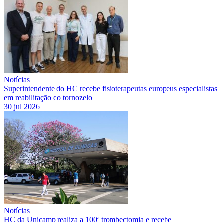
Notícias
Superintendente do HC recebe fisioterapeutas europeus especialistas
em reabilitação do tornozelo
30 jul 2026
Notícias
HC da Unicamp realiza a 100ª trombectomia e recebe