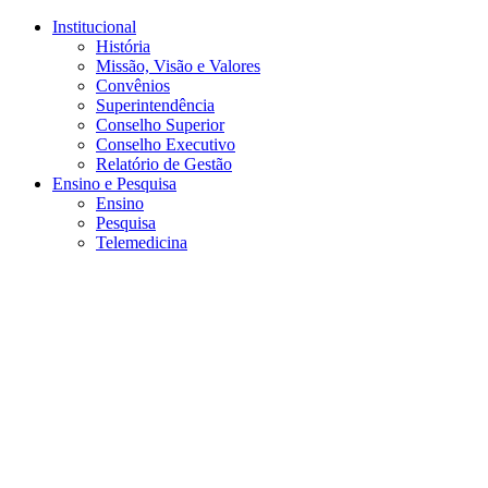
Conteúdo principal
Menu principal
Rodapé
Institucional
História
Missão, Visão e Valores
Convênios
Superintendência
Conselho Superior
Conselho Executivo
Relatório de Gestão
Ensino e Pesquisa
Ensino
Pesquisa
Telemedicina
Aumentar fonte
Diminuir fonte