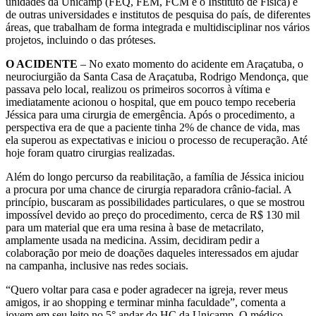
unidades da Unicamp (FEQ, FEM, FCM e o Instituto de Física) e
de outras universidades e institutos de pesquisa do país, de diferentes
áreas, que trabalham de forma integrada e multidisciplinar nos vários
projetos, incluindo o das próteses.
O ACIDENTE
– No exato momento do acidente em Araçatuba, o
neurociurgião da Santa Casa de Araçatuba, Rodrigo Mendonça, que
passava pelo local, realizou os primeiros socorros à vítima e
imediatamente acionou o hospital, que em pouco tempo receberia
Jéssica para uma cirurgia de emergência. Após o procedimento, a
perspectiva era de que a paciente tinha 2% de chance de vida, mas
ela superou as expectativas e iniciou o processo de recuperação. Até
hoje foram quatro cirurgias realizadas.
Além do longo percurso da reabilitação, a família de Jéssica iniciou
a procura por uma chance de cirurgia reparadora crânio-facial. A
princípio, buscaram as possibilidades particulares, o que se mostrou
impossível devido ao preço do procedimento, cerca de R$ 130 mil
para um material que era uma resina à base de metacrilato,
amplamente usada na medicina. Assim, decidiram pedir a
colaboração por meio de doações daqueles interessados em ajudar
na campanha, inclusive nas redes sociais.
“Quero voltar para casa e poder agradecer na igreja, rever meus
amigos, ir ao shopping e terminar minha faculdade”, comenta a
jovem em seu leito no 5° andar do HC da Unicamp. O médico