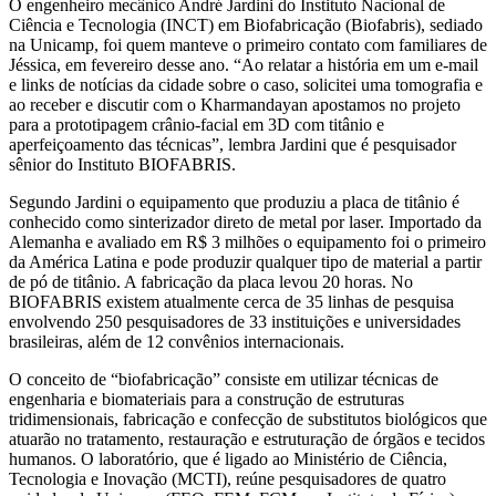
O engenheiro mecânico André Jardini do Instituto Nacional de
Ciência e Tecnologia (INCT) em Biofabricação (Biofabris), sediado
na Unicamp, foi quem manteve o primeiro contato com familiares de
Jéssica, em fevereiro desse ano. “Ao relatar a história em um e-mail
e links de notícias da cidade sobre o caso, solicitei uma tomografia e
ao receber e discutir com o Kharmandayan apostamos no projeto
para a prototipagem crânio-facial em 3D com titânio e
aperfeiçoamento das técnicas”, lembra Jardini que é pesquisador
sênior do Instituto BIOFABRIS.
Segundo Jardini o equipamento que produziu a placa de titânio é
conhecido como sinterizador direto de metal por laser. Importado da
Alemanha e avaliado em R$ 3 milhões o equipamento foi o primeiro
da América Latina e pode produzir qualquer tipo de material a partir
de pó de titânio. A fabricação da placa levou 20 horas. No
BIOFABRIS existem atualmente cerca de 35 linhas de pesquisa
envolvendo 250 pesquisadores de 33 instituições e universidades
brasileiras, além de 12 convênios internacionais.
O conceito de “biofabricação” consiste em utilizar técnicas de
engenharia e biomateriais para a construção de estruturas
tridimensionais, fabricação e confecção de substitutos biológicos que
atuarão no tratamento, restauração e estruturação de órgãos e tecidos
humanos. O laboratório, que é ligado ao Ministério de Ciência,
Tecnologia e Inovação (MCTI), reúne pesquisadores de quatro