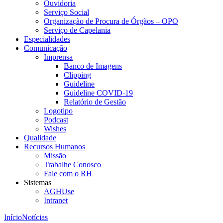
Ouvidoria
Serviço Social
Organização de Procura de Órgãos – OPO
Serviço de Capelania
Especialidades
Comunicação
Imprensa
Banco de Imagens
Clipping
Guideline
Guideline COVID-19
Relatório de Gestão
Logotipo
Podcast
Wishes
Qualidade
Recursos Humanos
Missão
Trabalhe Conosco
Fale com o RH
Sistemas
AGHUse
Intranet
Início
Notícias