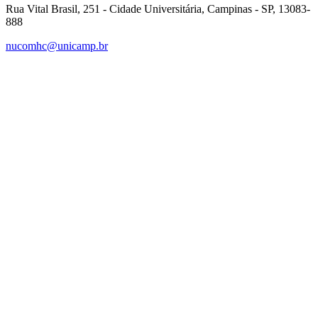
Rua Vital Brasil, 251 - Cidade Universitária, Campinas - SP, 13083-
888
nucomhc@unicamp.br
Link para o Facebook
Link para o Instagram
Link para o Youtube