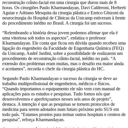
reconstrução crânio-facial em uma cirurgia que durou mais de 8
horas. Os cirurgiões Paulo Kharmandayan, Davi Calderoni, Herberti
Aguiar e Adriano Mesquita da cirurgia plástica e Enrico Ghizoni da
neurocirurgia do Hospital de Clínicas da Unicamp estiveram à frente
do procedimento inédito no Brasil. A cirurgia foi um sucesso.
“Relembrando a história dessa jovem podemos afirmar que ela é
uma vitoriosa sob todos os aspectos”, enfatiza o professor
Kharmandayan. Ele conta que ficou em dúvida quando recebeu uma
ligação do engenheiro da Faculdade de Engenharia Química (FEQ)
da Unicamp, André Jardini, sobre a possibilidade de realizarem um
procedimento de reconstrução crânio-facial, inédito no país. “A
extensão dos problemas eram muitas, mas o desafio era maior ainda
e aceitamos”, recorda o chefe da cirurgia plástica do HC.
Segundo Paulo Kharmandayan o sucesso da cirurgia se deve ao
trabalho multiprofissional de engenheiros, médicos e físicos.
“Quando importamos o equipamento ele não vem com manual de
aplicações para os estudos e pesquisas. Tudo fomos nós que
desenvolvemos e aperfeiçoamos nesses seis anos de projeto”,
destaca. A intenção é que as pesquisas se tornem protocolos de
medicina para serem adotados num futuro próximo pelo SUS em
todo país. “Estamos prontos para treinar outros hospitais e centros de
pesquisa”, reforça Kharmandayan.