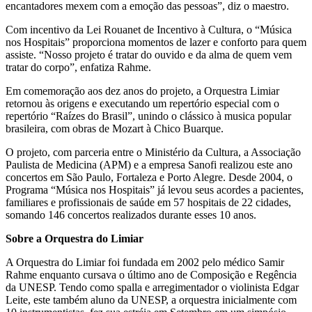
encantadores mexem com a emoção das pessoas”, diz o maestro.
Com incentivo da Lei Rouanet de Incentivo à Cultura, o “Música
nos Hospitais” proporciona momentos de lazer e conforto para quem
assiste. “Nosso projeto é tratar do ouvido e da alma de quem vem
tratar do corpo”, enfatiza Rahme.
Em comemoração aos dez anos do projeto, a Orquestra Limiar
retornou às origens e executando um repertório especial com o
repertório “Raízes do Brasil”, unindo o clássico à musica popular
brasileira, com obras de Mozart à Chico Buarque.
O projeto, com parceria entre o Ministério da Cultura, a Associação
Paulista de Medicina (APM) e a empresa Sanofi realizou este ano
concertos em São Paulo, Fortaleza e Porto Alegre. Desde 2004, o
Programa “Música nos Hospitais” já levou seus acordes a pacientes,
familiares e profissionais de saúde em 57 hospitais de 22 cidades,
somando 146 concertos realizados durante esses 10 anos.
Sobre a Orquestra do Limiar
A Orquestra do Limiar foi fundada em 2002 pelo médico Samir
Rahme enquanto cursava o último ano de Composição e Regência
da UNESP. Tendo como spalla e arregimentador o violinista Edgar
Leite, este também aluno da UNESP, a orquestra inicialmente com