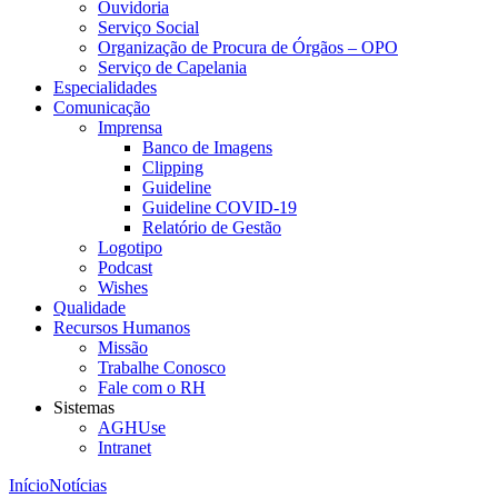
Ouvidoria
Serviço Social
Organização de Procura de Órgãos – OPO
Serviço de Capelania
Especialidades
Comunicação
Imprensa
Banco de Imagens
Clipping
Guideline
Guideline COVID-19
Relatório de Gestão
Logotipo
Podcast
Wishes
Qualidade
Recursos Humanos
Missão
Trabalhe Conosco
Fale com o RH
Sistemas
AGHUse
Intranet
Início
Notícias