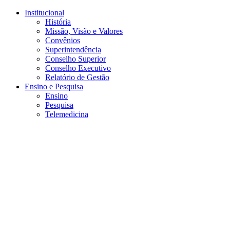
Conteúdo principal
Menu principal
Rodapé
Institucional
História
Missão, Visão e Valores
Convênios
Superintendência
Conselho Superior
Conselho Executivo
Relatório de Gestão
Ensino e Pesquisa
Ensino
Pesquisa
Telemedicina
Aumentar fonte
Diminuir fonte