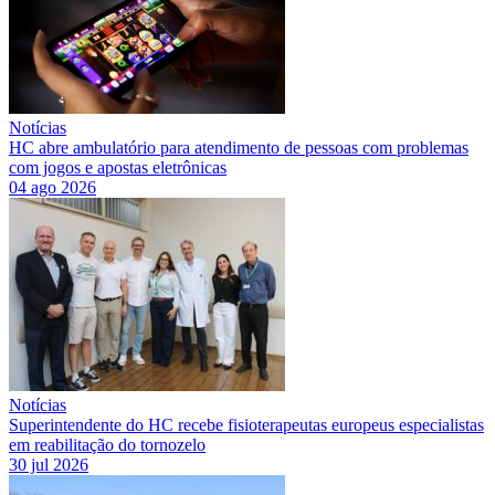
Notícias
HC abre ambulatório para atendimento de pessoas com problemas
com jogos e apostas eletrônicas
04 ago 2026
Notícias
Superintendente do HC recebe fisioterapeutas europeus especialistas
em reabilitação do tornozelo
30 jul 2026