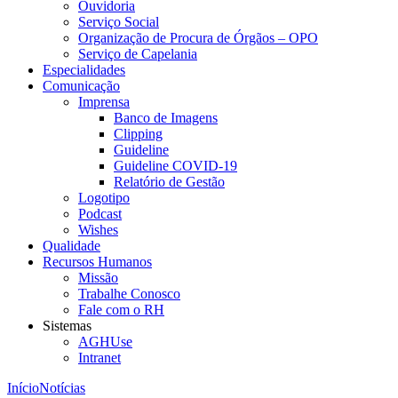
Ouvidoria
Serviço Social
Organização de Procura de Órgãos – OPO
Serviço de Capelania
Especialidades
Comunicação
Imprensa
Banco de Imagens
Clipping
Guideline
Guideline COVID-19
Relatório de Gestão
Logotipo
Podcast
Wishes
Qualidade
Recursos Humanos
Missão
Trabalhe Conosco
Fale com o RH
Sistemas
AGHUse
Intranet
Início
Notícias