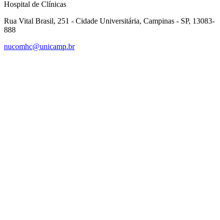
Hospital de Clínicas
Rua Vital Brasil, 251 - Cidade Universitária, Campinas - SP, 13083-
888
nucomhc@unicamp.br
Link para o Facebook
Link para o Instagram
Link para o Youtube