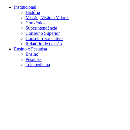
Conteúdo principal
Menu principal
Rodapé
Institucional
História
Missão, Visão e Valores
Convênios
Superintendência
Conselho Superior
Conselho Executivo
Relatório de Gestão
Ensino e Pesquisa
Ensino
Pesquisa
Telemedicina
Aumentar fonte
Diminuir fonte