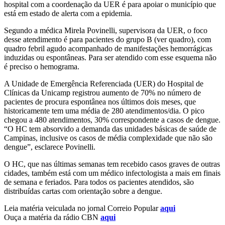
hospital com a coordenação da UER é para apoiar o município que
está em estado de alerta com a epidemia.
Segundo a médica Mirela Povinelli, supervisora da UER, o foco
desse atendimento é para pacientes do grupo B (ver quadro), com
quadro febril agudo acompanhado de manifestações hemorrágicas
induzidas ou espontâneas. Para ser atendido com esse esquema não
é preciso o hemograma.
A Unidade de Emergência Referenciada (UER) do Hospital de
Clínicas da Unicamp registrou aumento de 70% no número de
pacientes de procura espontânea nos últimos dois meses, que
historicamente tem uma média de 280 atendimentos/dia. O pico
chegou a 480 atendimentos, 30% correspondente a casos de dengue.
“O HC tem absorvido a demanda das unidades básicas de saúde de
Campinas, inclusive os casos de média complexidade que não são
dengue”, esclarece Povinelli.
O HC, que nas últimas semanas tem recebido casos graves de outras
cidades, também está com um médico infectologista a mais em finais
de semana e feriados. Para todos os pacientes atendidos, são
distribuídas cartas com orientação sobre a dengue.
Leia matéria veiculada no jornal Correio Popular
aqui
Ouça a matéria da rádio CBN
aqui