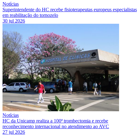
Notícias
Superintendente do HC recebe fisioterapeutas europeus especialistas
em reabilitação do tornozelo
30 jul 2026
Notícias
HC da Unicamp realiza a 100ª trombectomia e recebe
reconhecimento internacional no atendimento ao AVC
27 jul 2026