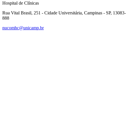
Hospital de Clínicas
Rua Vital Brasil, 251 - Cidade Universitária, Campinas - SP, 13083-
888
nucomhc@unicamp.br
Link para o Facebook
Link para o Instagram
Link para o Youtube