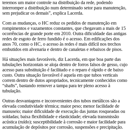
teremos um maior controle na distribuição da rede, podendo
interromper a distribuição num determinado setor para manutenção,
sem prejudicar os demais”, explica Lacerda.
Com as mudanças, o HC reduz os pedidos de manutenção em
rompimentos e vazamentos constantes, que chegavam a mais de 15
ocorrências de grande porte em 2010. Outra dificuldade das antigas
redes de esgoto de ferro fundido é o acesso. Em edificações dos
anos 70, como o HC, o acesso às redes é mais difícil nos trechos
embutidos em alvenaria e dentro de canaletas e rebaixos de pisos.
Há situações mais favoráveis, diz Lacerda, em que boa parte das
tubulações horizontais se aloja dentro de forros falsos de gesso, cujo
acesso para substituição é facilitado e o reparo é rápido e de baixo
custo. Outra situação favorável é aquela em que tubos verticais
correm dentro de dutos apropriados, tecnicamente conhecidos como
“shafts”, bastando remover a tampa para ter pleno acesso à
tubulação.
Outras desvantagens e inconvenientes dos tubos metálicos são a
elevada condutividade térmica; maior peso; menor facilidade de
manuseio; maior dificuldade de execução das juntas rosqueadas ou
soldadas; baixa flexibilidade e elasticidade; elevada transmissão
acústica (ruído); susceptibilidade à corrosão e maior facilidade para
acumulação de depósitos por corrosão, suspensões e precipitação.