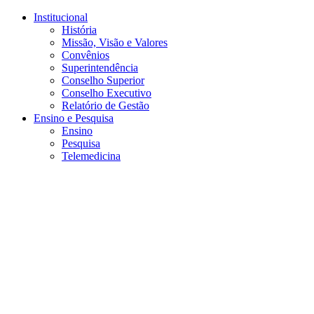
Conteúdo principal
Menu principal
Rodapé
Institucional
História
Missão, Visão e Valores
Convênios
Superintendência
Conselho Superior
Conselho Executivo
Relatório de Gestão
Ensino e Pesquisa
Ensino
Pesquisa
Telemedicina
Aumentar fonte
Diminuir fonte