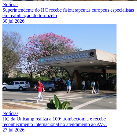
Notícias
Superintendente do HC recebe fisioterapeutas europeus especialistas
em reabilitação do tornozelo
30 jul 2026
Notícias
HC da Unicamp realiza a 100ª trombectomia e recebe
reconhecimento internacional no atendimento ao AVC
27 jul 2026