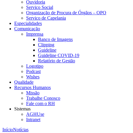
Ouvidoria
Serviço Social
Organização de Procura de Órgãos – OPO
Serviço de Capelania
Especialidades
Comunicação
Imprensa
Banco de Imagens
Clipping
Guideline
Guideline COVID-19
Relatório de Gestão
Logotipo
Podcast
Wishes
Qualidade
Recursos Humanos
Missão
Trabalhe Conosco
Fale com o RH
Sistemas
AGHUse
Intranet
Início
Notícias