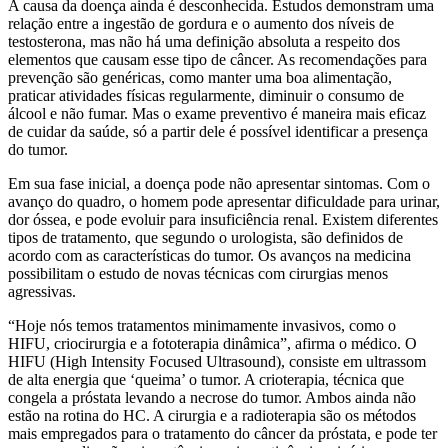
A causa da doença ainda é desconhecida. Estudos demonstram uma
relação entre a ingestão de gordura e o aumento dos níveis de
testosterona, mas não há uma definição absoluta a respeito dos
elementos que causam esse tipo de câncer. As recomendações para
prevenção são genéricas, como manter uma boa alimentação,
praticar atividades físicas regularmente, diminuir o consumo de
álcool e não fumar. Mas o exame preventivo é maneira mais eficaz
de cuidar da saúde, só a partir dele é possível identificar a presença
do tumor.
Em sua fase inicial, a doença pode não apresentar sintomas. Com o
avanço do quadro, o homem pode apresentar dificuldade para urinar,
dor óssea, e pode evoluir para insuficiência renal. Existem diferentes
tipos de tratamento, que segundo o urologista, são definidos de
acordo com as características do tumor. Os avanços na medicina
possibilitam o estudo de novas técnicas com cirurgias menos
agressivas.
“Hoje nós temos tratamentos minimamente invasivos, como o
HIFU, criocirurgia e a fototerapia dinâmica”, afirma o médico. O
HIFU (High Intensity Focused Ultrasound), consiste em ultrassom
de alta energia que ‘queima’ o tumor. A crioterapia, técnica que
congela a próstata levando a necrose do tumor. Ambos ainda não
estão na rotina do HC. A cirurgia e a radioterapia são os métodos
mais empregados para o tratamento do câncer da próstata, e pode ter