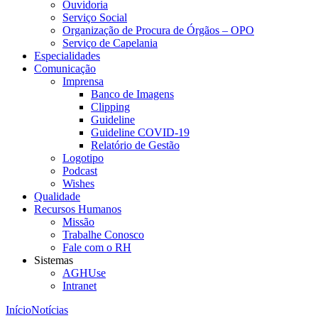
Ouvidoria
Serviço Social
Organização de Procura de Órgãos – OPO
Serviço de Capelania
Especialidades
Comunicação
Imprensa
Banco de Imagens
Clipping
Guideline
Guideline COVID-19
Relatório de Gestão
Logotipo
Podcast
Wishes
Qualidade
Recursos Humanos
Missão
Trabalhe Conosco
Fale com o RH
Sistemas
AGHUse
Intranet
Início
Notícias