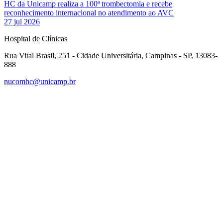
HC da Unicamp realiza a 100ª trombectomia e recebe
reconhecimento internacional no atendimento ao AVC
27 jul 2026
Hospital de Clínicas
Rua Vital Brasil, 251 - Cidade Universitária, Campinas - SP, 13083-
888
nucomhc@unicamp.br
Link para o Facebook
Link para o Instagram