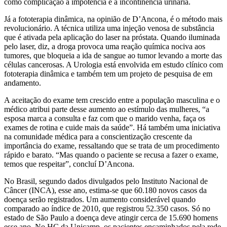
como complicação a impotência e a incontinência urinária.
Já a fototerapia dinâmica, na opinião de D’Ancona, é o método mais
revolucionário. A técnica utiliza uma injeção venosa de substância
que é ativada pela aplicação do laser na próstata. Quando iluminada
pelo laser, diz, a droga provoca uma reação química nociva aos
tumores, que bloqueia a ida de sangue ao tumor levando a morte das
células cancerosas. A Urologia está envolvida em estudo clínico com
fototerapia dinâmica e também tem um projeto de pesquisa de em
andamento.
A aceitação do exame tem crescido entre a população masculina e o
médico atribui parte desse aumento ao estímulo das mulheres, “a
esposa marca a consulta e faz com que o marido venha, faça os
exames de rotina e cuide mais da saúde”. Há também uma iniciativa
na comunidade médica para a conscientização crescente da
importância do exame, ressaltando que se trata de um procedimento
rápido e barato. “Mas quando o paciente se recusa a fazer o exame,
temos que respeitar”, concluí D’Ancona.
No Brasil, segundo dados divulgados pelo Instituto Nacional de
Câncer (INCA), esse ano, estima-se que 60.180 novos casos da
doença serão registrados. Um aumento considerável quando
comparado ao índice de 2010, que registrou 52.350 casos. Só no
estado de São Paulo a doença deve atingir cerca de 15.690 homens
esse ano. No HC da Unicamp, os pacientes encaminhados pela rede