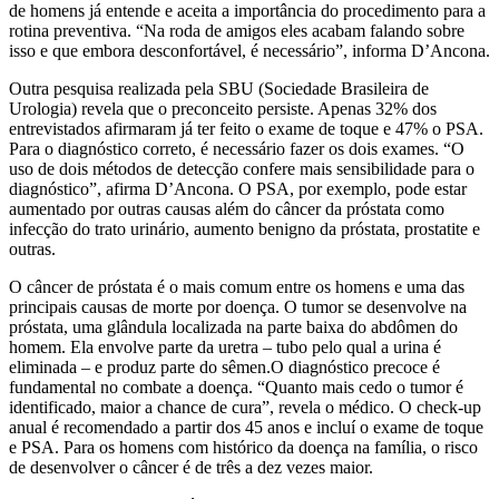
de homens já entende e aceita a importância do procedimento para a
rotina preventiva. “Na roda de amigos eles acabam falando sobre
isso e que embora desconfortável, é necessário”, informa D’Ancona.
Outra pesquisa realizada pela SBU (Sociedade Brasileira de
Urologia) revela que o preconceito persiste. Apenas 32% dos
entrevistados afirmaram já ter feito o exame de toque e 47% o PSA.
Para o diagnóstico correto, é necessário fazer os dois exames. “O
uso de dois métodos de detecção confere mais sensibilidade para o
diagnóstico”, afirma D’Ancona. O PSA, por exemplo, pode estar
aumentado por outras causas além do câncer da próstata como
infecção do trato urinário, aumento benigno da próstata, prostatite e
outras.
O câncer de próstata é o mais comum entre os homens e uma das
principais causas de morte por doença. O tumor se desenvolve na
próstata, uma glândula localizada na parte baixa do abdômen do
homem. Ela envolve parte da uretra – tubo pelo qual a urina é
eliminada – e produz parte do sêmen.O diagnóstico precoce é
fundamental no combate a doença. “Quanto mais cedo o tumor é
identificado, maior a chance de cura”, revela o médico. O check-up
anual é recomendado a partir dos 45 anos e incluí o exame de toque
e PSA. Para os homens com histórico da doença na família, o risco
de desenvolver o câncer é de três a dez vezes maior.