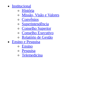
Conteúdo principal
Menu principal
Rodapé
Institucional
História
Missão, Visão e Valores
Convênios
Superintendência
Conselho Superior
Conselho Executivo
Relatório de Gestão
Ensino e Pesquisa
Ensino
Pesquisa
Telemedicina
Aumentar fonte
Diminuir fonte