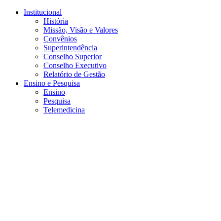
Conteúdo principal
Menu principal
Rodapé
Institucional
História
Missão, Visão e Valores
Convênios
Superintendência
Conselho Superior
Conselho Executivo
Relatório de Gestão
Ensino e Pesquisa
Ensino
Pesquisa
Telemedicina
Aumentar fonte
Diminuir fonte