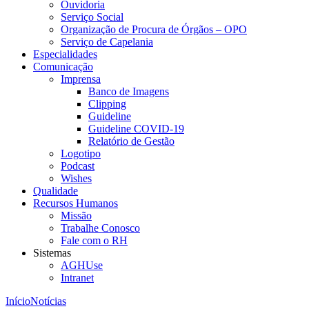
Ouvidoria
Serviço Social
Organização de Procura de Órgãos – OPO
Serviço de Capelania
Especialidades
Comunicação
Imprensa
Banco de Imagens
Clipping
Guideline
Guideline COVID-19
Relatório de Gestão
Logotipo
Podcast
Wishes
Qualidade
Recursos Humanos
Missão
Trabalhe Conosco
Fale com o RH
Sistemas
AGHUse
Intranet
Início
Notícias