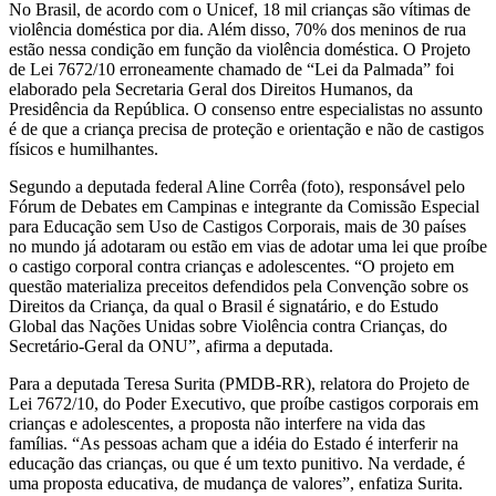
No Brasil, de acordo com o Unicef, 18 mil crianças são vítimas de
violência doméstica por dia. Além disso, 70% dos meninos de rua
estão nessa condição em função da violência doméstica. O Projeto
de Lei 7672/10 erroneamente chamado de “Lei da Palmada” foi
elaborado pela Secretaria Geral dos Direitos Humanos, da
Presidência da República. O consenso entre especialistas no assunto
é de que a criança precisa de proteção e orientação e não de castigos
físicos e humilhantes.
Segundo a deputada federal Aline Corrêa (foto), responsável pelo
Fórum de Debates em Campinas e integrante da Comissão Especial
para Educação sem Uso de Castigos Corporais, mais de 30 países
no mundo já adotaram ou estão em vias de adotar uma lei que proíbe
o castigo corporal contra crianças e adolescentes. “O projeto em
questão materializa preceitos defendidos pela Convenção sobre os
Direitos da Criança, da qual o Brasil é signatário, e do Estudo
Global das Nações Unidas sobre Violência contra Crianças, do
Secretário-Geral da ONU”, afirma a deputada.
Para a deputada Teresa Surita (PMDB-RR), relatora do Projeto de
Lei 7672/10, do Poder Executivo, que proíbe castigos corporais em
crianças e adolescentes, a proposta não interfere na vida das
famílias. “As pessoas acham que a idéia do Estado é interferir na
educação das crianças, ou que é um texto punitivo. Na verdade, é
uma proposta educativa, de mudança de valores”, enfatiza Surita.