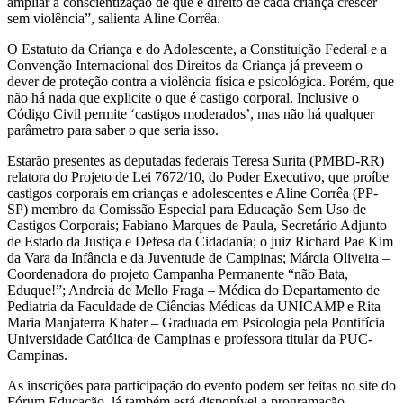
ampliar a conscientização de que é direito de cada criança crescer
sem violência”, salienta Aline Corrêa.
O Estatuto da Criança e do Adolescente, a Constituição Federal e a
Convenção Internacional dos Direitos da Criança já preveem o
dever de proteção contra a violência física e psicológica. Porém, que
não há nada que explicite o que é castigo corporal. Inclusive o
Código Civil permite ‘castigos moderados’, mas não há qualquer
parâmetro para saber o que seria isso.
Estarão presentes as deputadas federais Teresa Surita (PMBD-RR)
relatora do Projeto de Lei 7672/10, do Poder Executivo, que proíbe
castigos corporais em crianças e adolescentes e Aline Corrêa (PP-
SP) membro da Comissão Especial para Educação Sem Uso de
Castigos Corporais; Fabiano Marques de Paula, Secretário Adjunto
de Estado da Justiça e Defesa da Cidadania; o juiz Richard Pae Kim
da Vara da Infância e da Juventude de Campinas; Márcia Oliveira –
Coordenadora do projeto Campanha Permanente “não Bata,
Eduque!”; Andreia de Mello Fraga – Médica do Departamento de
Pediatria da Faculdade de Ciências Médicas da UNICAMP e Rita
Maria Manjaterra Khater – Graduada em Psicologia pela Pontifícia
Universidade Católica de Campinas e professora titular da PUC-
Campinas.
As inscrições para participação do evento podem ser feitas no site do
Fórum Educação, lá também está disponível a programação