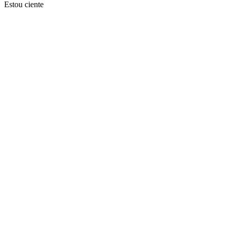
Estou ciente
Ir para o topo