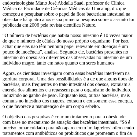
endocrinologista Mário José Abdalla Saad, professor de Clínica
Médica da Faculdade de Ciências Médicas da Unicamp, diz que
começou a pesquisar sobre o papel da flora bacteriana intestinal na
obesidade há quatro anos e sua primeira pesquisa sobre o assunto foi
publicada em 2006 pela revista científica Nature.
“O número de bactérias que habita nosso intestino é 10 vezes maior
do que o número de células do nosso próprio organismo. Por isso,
achar que elas não têm nenhum papel relevante em doenças é um
pouco de inocência”, analisa. Segundo ele, bactérias presentes no
intestino do obeso são diferentes das observadas no intestino de um
indivíduo magro, tanto em ratos quanto em seres humanos.
Agora, os cientistas investigam como essas bactérias interferem na
gordura corporal. Uma das possibilidades é a de que alguns tipos de
bactérias, mais frequentes no trato intestinal dos obesos, extraiam a
energia dos alimentos e a repassem para o organismo do indivíduo,
induzindo ao ganho de peso. Enquanto isso, outras bactérias, mais
comuns no intestino dos magros, extraem e consomem essa energia,
o que favorece a manutenção de um corpo esbelto.
O objetivo das pesquisas é criar um tratamento para a obesidade
com base no mecanismo de atuação das bactérias intestinais. “Só é
preciso tomar cuidado para não aparecerem ‘milagreiros’ oferecendo
tratamentos com antibióticos ou probióticos que prometam o fim da