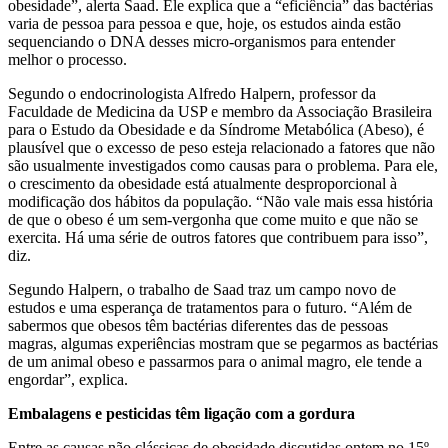
obesidade”, alerta Saad. Ele explica que a “eficiência” das bactérias
varia de pessoa para pessoa e que, hoje, os estudos ainda estão
sequenciando o DNA desses micro-organismos para entender
melhor o processo.
Segundo o endocrinologista Alfredo Halpern, professor da
Faculdade de Medicina da USP e membro da Associação Brasileira
para o Estudo da Obesidade e da Síndrome Metabólica (Abeso), é
plausível que o excesso de peso esteja relacionado a fatores que não
são usualmente investigados como causas para o problema. Para ele,
o crescimento da obesidade está atualmente desproporcional à
modificação dos hábitos da população. “Não vale mais essa história
de que o obeso é um sem-vergonha que come muito e que não se
exercita. Há uma série de outros fatores que contribuem para isso”,
diz.
Segundo Halpern, o trabalho de Saad traz um campo novo de
estudos e uma esperança de tratamentos para o futuro. “Além de
sabermos que obesos têm bactérias diferentes das de pessoas
magras, algumas experiências mostram que se pegarmos as bactérias
de um animal obeso e passarmos para o animal magro, ele tende a
engordar”, explica.
Embalagens e pesticidas têm ligação com a gordura
Entre as causas não clássicas de obesidade discutidas ontem no 15º