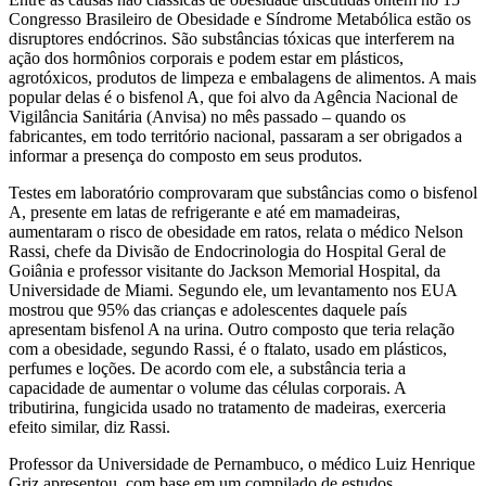
Congresso Brasileiro de Obesidade e Síndrome Metabólica estão os
disruptores endócrinos. São substâncias tóxicas que interferem na
ação dos hormônios corporais e podem estar em plásticos,
agrotóxicos, produtos de limpeza e embalagens de alimentos. A mais
popular delas é o bisfenol A, que foi alvo da Agência Nacional de
Vigilância Sanitária (Anvisa) no mês passado – quando os
fabricantes, em todo território nacional, passaram a ser obrigados a
informar a presença do composto em seus produtos.
Testes em laboratório comprovaram que substâncias como o bisfenol
A, presente em latas de refrigerante e até em mamadeiras,
aumentaram o risco de obesidade em ratos, relata o médico Nelson
Rassi, chefe da Divisão de Endocrinologia do Hospital Geral de
Goiânia e professor visitante do Jackson Memorial Hospital, da
Universidade de Miami. Segundo ele, um levantamento nos EUA
mostrou que 95% das crianças e adolescentes daquele país
apresentam bisfenol A na urina. Outro composto que teria relação
com a obesidade, segundo Rassi, é o ftalato, usado em plásticos,
perfumes e loções. De acordo com ele, a substância teria a
capacidade de aumentar o volume das células corporais. A
tributirina, fungicida usado no tratamento de madeiras, exerceria
efeito similar, diz Rassi.
Professor da Universidade de Pernambuco, o médico Luiz Henrique
Griz apresentou, com base em um compilado de estudos