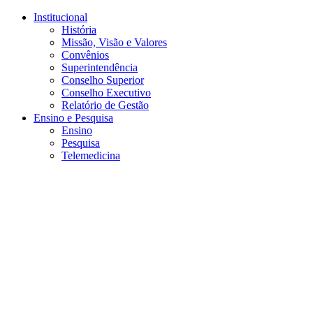
Conteúdo principal
Menu principal
Rodapé
Institucional
História
Missão, Visão e Valores
Convênios
Superintendência
Conselho Superior
Conselho Executivo
Relatório de Gestão
Ensino e Pesquisa
Ensino
Pesquisa
Telemedicina
Aumentar fonte
Diminuir fonte