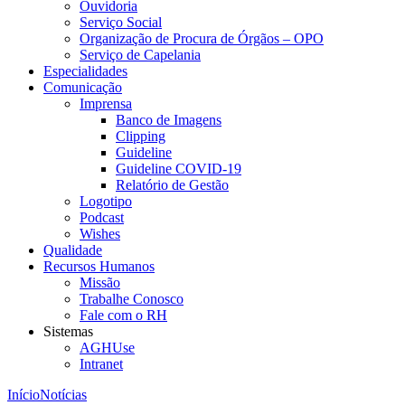
Ouvidoria
Serviço Social
Organização de Procura de Órgãos – OPO
Serviço de Capelania
Especialidades
Comunicação
Imprensa
Banco de Imagens
Clipping
Guideline
Guideline COVID-19
Relatório de Gestão
Logotipo
Podcast
Wishes
Qualidade
Recursos Humanos
Missão
Trabalhe Conosco
Fale com o RH
Sistemas
AGHUse
Intranet
Início
Notícias