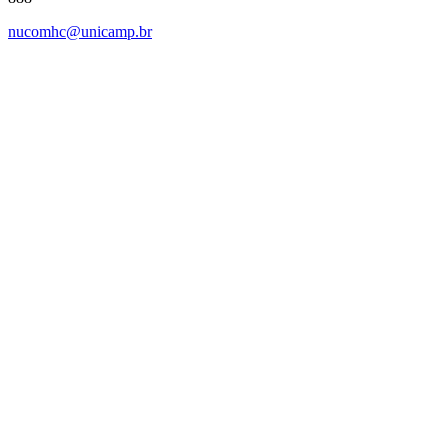
nucomhc@unicamp.br
Link para o Facebook
Link para o Instagram
Link para o Youtube