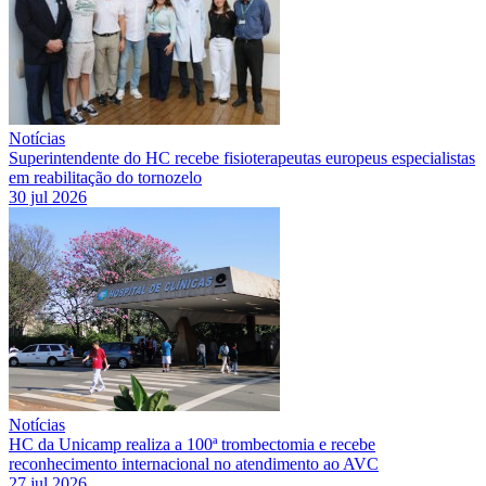
Notícias
Superintendente do HC recebe fisioterapeutas europeus especialistas
em reabilitação do tornozelo
30 jul 2026
Notícias
HC da Unicamp realiza a 100ª trombectomia e recebe
reconhecimento internacional no atendimento ao AVC
27 jul 2026