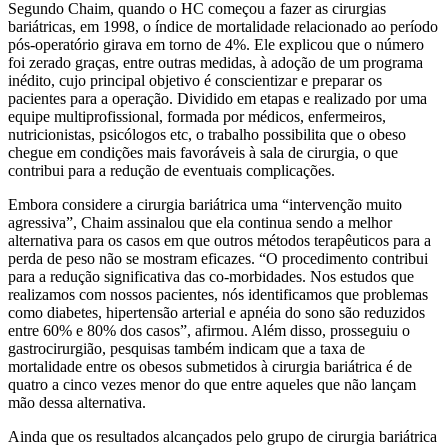
Segundo Chaim, quando o HC começou a fazer as cirurgias
bariátricas, em 1998, o índice de mortalidade relacionado ao período
pós-operatório girava em torno de 4%. Ele explicou que o número
foi zerado graças, entre outras medidas, à adoção de um programa
inédito, cujo principal objetivo é conscientizar e preparar os
pacientes para a operação. Dividido em etapas e realizado por uma
equipe multiprofissional, formada por médicos, enfermeiros,
nutricionistas, psicólogos etc, o trabalho possibilita que o obeso
chegue em condições mais favoráveis à sala de cirurgia, o que
contribui para a redução de eventuais complicações.
Embora considere a cirurgia bariátrica uma “intervenção muito
agressiva”, Chaim assinalou que ela continua sendo a melhor
alternativa para os casos em que outros métodos terapêuticos para a
perda de peso não se mostram eficazes. “O procedimento contribui
para a redução significativa das co-morbidades. Nos estudos que
realizamos com nossos pacientes, nós identificamos que problemas
como diabetes, hipertensão arterial e apnéia do sono são reduzidos
entre 60% e 80% dos casos”, afirmou. Além disso, prosseguiu o
gastrocirurgião, pesquisas também indicam que a taxa de
mortalidade entre os obesos submetidos à cirurgia bariátrica é de
quatro a cinco vezes menor do que entre aqueles que não lançam
mão dessa alternativa.
Ainda que os resultados alcançados pelo grupo de cirurgia bariátrica