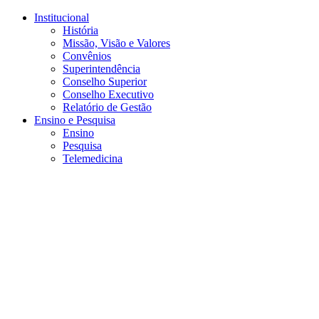
Conteúdo principal
Menu principal
Rodapé
Institucional
História
Missão, Visão e Valores
Convênios
Superintendência
Conselho Superior
Conselho Executivo
Relatório de Gestão
Ensino e Pesquisa
Ensino
Pesquisa
Telemedicina
Aumentar fonte
Diminuir fonte