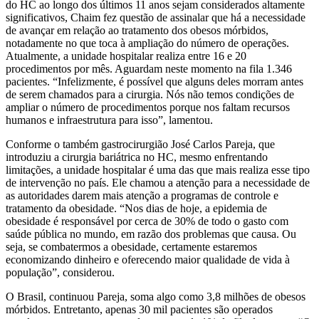
do HC ao longo dos últimos 11 anos sejam considerados altamente
significativos, Chaim fez questão de assinalar que há a necessidade
de avançar em relação ao tratamento dos obesos mórbidos,
notadamente no que toca à ampliação do número de operações.
Atualmente, a unidade hospitalar realiza entre 16 e 20
procedimentos por mês. Aguardam neste momento na fila 1.346
pacientes. “Infelizmente, é possível que alguns deles morram antes
de serem chamados para a cirurgia. Nós não temos condições de
ampliar o número de procedimentos porque nos faltam recursos
humanos e infraestrutura para isso”, lamentou.
Conforme o também gastrocirurgião José Carlos Pareja, que
introduziu a cirurgia bariátrica no HC, mesmo enfrentando
limitações, a unidade hospitalar é uma das que mais realiza esse tipo
de intervenção no país. Ele chamou a atenção para a necessidade de
as autoridades darem mais atenção a programas de controle e
tratamento da obesidade. “Nos dias de hoje, a epidemia de
obesidade é responsável por cerca de 30% de todo o gasto com
saúde pública no mundo, em razão dos problemas que causa. Ou
seja, se combatermos a obesidade, certamente estaremos
economizando dinheiro e oferecendo maior qualidade de vida à
população”, considerou.
O Brasil, continuou Pareja, soma algo como 3,8 milhões de obesos
mórbidos. Entretanto, apenas 30 mil pacientes são operados