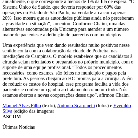
anualmente, o que corresponde a menos de 1% da fila de espera. “O
Sistema Único de Saúde, que deveria responder por 60% das
operações no Estado de São Paulo, na verdade arca com apenas
20%. Isso mostra que as autoridades públicas ainda não perceberam
a gravidade da situação”, lamentou. Conforme Chaim, uma das
alternativas encontradas pela Unicamp para atender a um número
maior de pacientes é a definição de parcerias com municípios.
Uma experiência que vem dando resultados muito positivos nesse
sentido conta com a colaboração da cidade de Pedreira, nas
imediações de Campinas. O modelo estabelece que os candidatos à
cirurgia sejam orientados e preparados no próprio município, com o
suporte de uma equipe profissional. “Todos os procedimentos
necessários, como exames, são feitos no município e pagos pela
prefeitura. As pessoas chegam ao HC prontas para a cirurgia. Além
de reduzir os custos do hospital, esse programa facilita a vida dos
pacientes e confere um ganho ao tratamento como um todo. Nós
estamos abertos a novas cooperações desse tipo”, afirmou Chaim.
Manuel Alves Filho
(texto),
Antonio Scarpinetti
(fotos) e
Everaldo
Silva
(edição das imagens)
ASCOM
Últimas Notícias