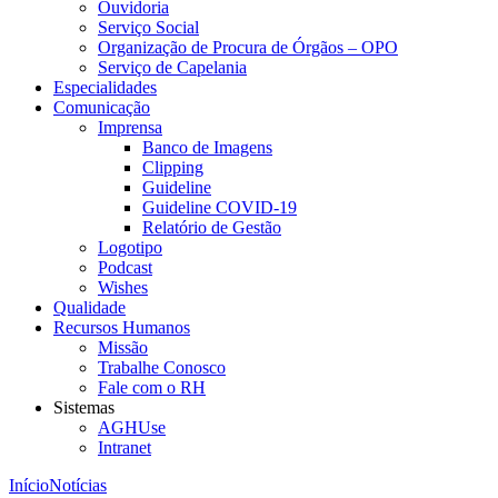
Ouvidoria
Serviço Social
Organização de Procura de Órgãos – OPO
Serviço de Capelania
Especialidades
Comunicação
Imprensa
Banco de Imagens
Clipping
Guideline
Guideline COVID-19
Relatório de Gestão
Logotipo
Podcast
Wishes
Qualidade
Recursos Humanos
Missão
Trabalhe Conosco
Fale com o RH
Sistemas
AGHUse
Intranet
Início
Notícias