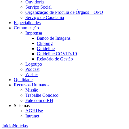
Ouvidoria
Serviço Social
Organização de Procura de Órgãos – OPO
Serviço de Capelania
Especialidades
Comunicação
Imprensa
Banco de Imagens
Clipping
Guideline
Guideline COVID-19
Relatório de Gestão
Logotipo
Podcast
Wishes
Qualidade
Recursos Humanos
Missão
Trabalhe Conosco
Fale com o RH
Sistemas
AGHUse
Intranet
Início
Notícias