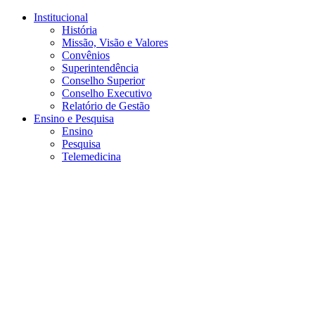
Conteúdo principal
Menu principal
Rodapé
Institucional
História
Missão, Visão e Valores
Convênios
Superintendência
Conselho Superior
Conselho Executivo
Relatório de Gestão
Ensino e Pesquisa
Ensino
Pesquisa
Telemedicina
Aumentar fonte
Diminuir fonte