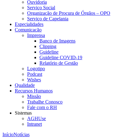
Ouvidoria
Serviço Social
Organização de Procura de Órgãos – OPO
Serviço de Capelania
Especialidades
Comunicação
Imprensa
Banco de Imagens
Clipping
Guideline
Guideline COVID-19
Relatório de Gestão
Logotipo
Podcast
Wishes
Qualidade
Recursos Humanos
Missão
Trabalhe Conosco
Fale com o RH
Sistemas
AGHUse
Intranet
Início
Notícias