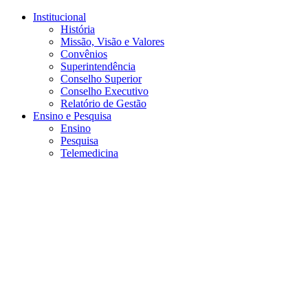
Conteúdo principal
Menu principal
Rodapé
Institucional
História
Missão, Visão e Valores
Convênios
Superintendência
Conselho Superior
Conselho Executivo
Relatório de Gestão
Ensino e Pesquisa
Ensino
Pesquisa
Telemedicina
Aumentar fonte
Diminuir fonte