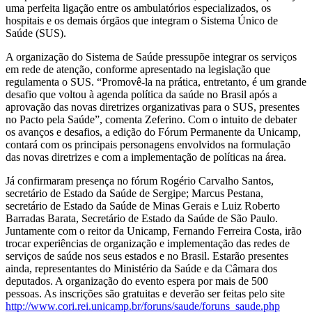
uma perfeita ligação entre os ambulatórios especializados, os
hospitais e os demais órgãos que integram o Sistema Único de
Saúde (SUS).
A organização do Sistema de Saúde pressupõe integrar os serviços
em rede de atenção, conforme apresentado na legislação que
regulamenta o SUS. “Promovê-la na prática, entretanto, é um grande
desafio que voltou à agenda política da saúde no Brasil após a
aprovação das novas diretrizes organizativas para o SUS, presentes
no Pacto pela Saúde”, comenta Zeferino. Com o intuito de debater
os avanços e desafios, a edição do Fórum Permanente da Unicamp,
contará com os principais personagens envolvidos na formulação
das novas diretrizes e com a implementação de políticas na área.
Já confirmaram presença no fórum Rogério Carvalho Santos,
secretário de Estado da Saúde de Sergipe; Marcus Pestana,
secretário de Estado da Saúde de Minas Gerais e Luiz Roberto
Barradas Barata, Secretário de Estado da Saúde de São Paulo.
Juntamente com o reitor da Unicamp, Fernando Ferreira Costa, irão
trocar experiências de organização e implementação das redes de
serviços de saúde nos seus estados e no Brasil. Estarão presentes
ainda, representantes do Ministério da Saúde e da Câmara dos
deputados. A organização do evento espera por mais de 500
pessoas. As inscrições são gratuitas e deverão ser feitas pelo site
http://www.cori.rei.unicamp.br/foruns/saude/foruns_saude.php