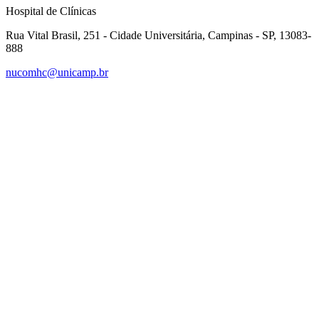
Hospital de Clínicas
Rua Vital Brasil, 251 - Cidade Universitária, Campinas - SP, 13083-
888
nucomhc@unicamp.br
Link para o Facebook
Link para o Instagram
Link para o Youtube