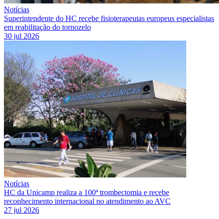
Notícias
Superintendente do HC recebe fisioterapeutas europeus especialistas
em reabilitação do tornozelo
30 jul 2026
Notícias
HC da Unicamp realiza a 100ª trombectomia e recebe
reconhecimento internacional no atendimento ao AVC
27 jul 2026