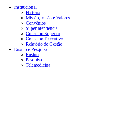
Conteúdo principal
Menu principal
Rodapé
Institucional
História
Missão, Visão e Valores
Convênios
Superintendência
Conselho Superior
Conselho Executivo
Relatório de Gestão
Ensino e Pesquisa
Ensino
Pesquisa
Telemedicina
Aumentar fonte
Diminuir fonte