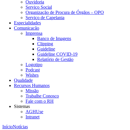
Ouvidoria
Serviço Social
Organização de Procura de Órgãos – OPO
Serviço de Capelania
Especialidades
Comunicação
Imprensa
Banco de Imagens
Clipping
Guideline
Guideline COVID-19
Relatório de Gestão
Logotipo
Podcast
Wishes
Qualidade
Recursos Humanos
Missão
Trabalhe Conosco
Fale com o RH
Sistemas
AGHUse
Intranet
Início
Notícias