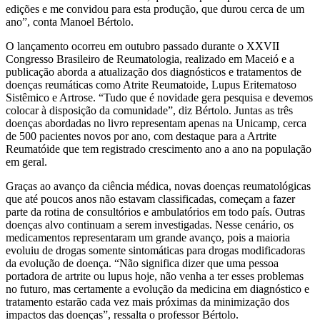
edições e me convidou para esta produção, que durou cerca de um
ano”, conta Manoel Bértolo.
O lançamento ocorreu em outubro passado durante o XXVII
Congresso Brasileiro de Reumatologia, realizado em Maceió e a
publicação aborda a atualização dos diagnósticos e tratamentos de
doenças reumáticas como Atrite Reumatoide, Lupus Eritematoso
Sistêmico e Artrose. “Tudo que é novidade gera pesquisa e devemos
colocar à disposição da comunidade”, diz Bértolo. Juntas as três
doenças abordadas no livro representam apenas na Unicamp, cerca
de 500 pacientes novos por ano, com destaque para a Artrite
Reumatóide que tem registrado crescimento ano a ano na população
em geral.
Graças ao avanço da ciência médica, novas doenças reumatológicas
que até poucos anos não estavam classificadas, começam a fazer
parte da rotina de consultórios e ambulatórios em todo país. Outras
doenças alvo continuam a serem investigadas. Nesse cenário, os
medicamentos representaram um grande avanço, pois a maioria
evoluiu de drogas somente sintomáticas para drogas modificadoras
da evolução de doença. “Não significa dizer que uma pessoa
portadora de artrite ou lupus hoje, não venha a ter esses problemas
no futuro, mas certamente a evolução da medicina em diagnóstico e
tratamento estarão cada vez mais próximas da minimização dos
impactos das doenças”, ressalta o professor Bértolo.