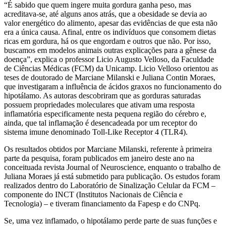
“É sabido que quem ingere muita gordura ganha peso, mas
acreditava-se, até alguns anos atrás, que a obesidade se devia ao
valor energético do alimento, apesar das evidências de que esta não
era a única causa. Afinal, entre os indivíduos que consomem dietas
ricas em gordura, há os que engordam e outros que não. Por isso,
buscamos em modelos animais outras explicações para a gênese da
doença”, explica o professor Licio Augusto Velloso, da Faculdade
de Ciências Médicas (FCM) da Unicamp. Licio Velloso orientou as
teses de doutorado de Marciane Milanski e Juliana Contin Moraes,
que investigaram a influência de ácidos graxos no funcionamento do
hipotálamo. As autoras descobriram que as gorduras saturadas
possuem propriedades moleculares que ativam uma resposta
inflamatória especificamente nesta pequena região do cérebro e,
ainda, que tal inflamação é desencadeada por um receptor do
sistema imune denominado Toll-Like Receptor 4 (TLR4).
Os resultados obtidos por Marciane Milanski, referente à primeira
parte da pesquisa, foram publicados em janeiro deste ano na
conceituada revista Journal of Neuroscience, enquanto o trabalho de
Juliana Moraes já está submetido para publicação. Os estudos foram
realizados dentro do Laboratório de Sinalização Celular da FCM –
componente do INCT (Institutos Nacionais de Ciência e
Tecnologia) – e tiveram financiamento da Fapesp e do CNPq.
Se, uma vez inflamado, o hipotálamo perde parte de suas funções e