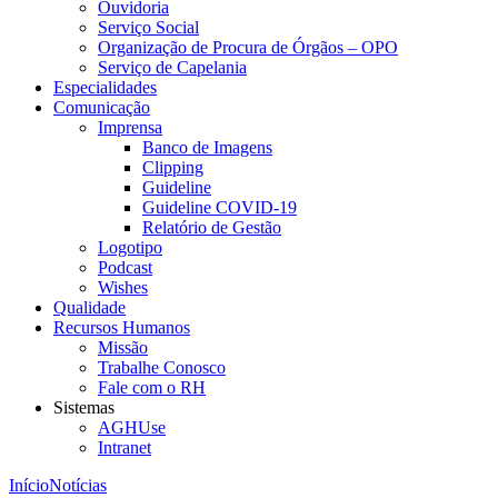
Ouvidoria
Serviço Social
Organização de Procura de Órgãos – OPO
Serviço de Capelania
Especialidades
Comunicação
Imprensa
Banco de Imagens
Clipping
Guideline
Guideline COVID-19
Relatório de Gestão
Logotipo
Podcast
Wishes
Qualidade
Recursos Humanos
Missão
Trabalhe Conosco
Fale com o RH
Sistemas
AGHUse
Intranet
Início
Notícias