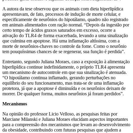
A autora da tese observou que os animais com dieta hiperlipídica
apresentavam, de fato, processos de indução de morte celular, e
especificamente de neurônios do hipotálamo, quadro não registrado
em animais alimentados com ração normal. “Depois da ingestão por
certo tempo de ácidos graxos saturados em excesso, ocorre a
ativação do TLR4 de forma exacerbada, levando a uma sinalização
que culmina em apoptose. Há uma inflamação altíssima, com a
morte de neurônios-chaves no controle da fome. Como o neurônio
tem pouquíssimas chances de se regenerar, sua função é perdida”.
Entretanto, segundo Juliana Moraes, caso a exposição à alimentação
hiperlipídica continue indefinidamente, o próprio TLR4 apresenta
um mecanismo de autocontrole em que sua sinalização é atenuada.
“O hipotálamo continua inflamado, gerando perturbações no
equilíbrio do seu funcionamento, mas trata-se de uma inflamação
protetora, já que a apoptose é diminuída e os neurônios deixam de
morrer. De qualquer forma, muitos neurônios já foram perdidos”.
Mecanismos
Na opinião do professor Licio Velloso, as pesquisas feitas por
Marciane Milanski e Juliana Moraes elucidam aspectos importantes
para a compreensão dos mecanismos que levam ao desenvolvimento
da obesidade, contribuindo com futuras pesquisas que ajudem a