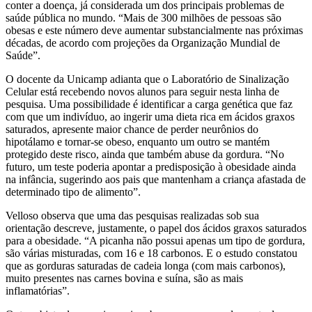
conter a doença, já considerada um dos principais problemas de
saúde pública no mundo. “Mais de 300 milhões de pessoas são
obesas e este número deve aumentar substancialmente nas próximas
décadas, de acordo com projeções da Organização Mundial de
Saúde”.
O docente da Unicamp adianta que o Laboratório de Sinalização
Celular está recebendo novos alunos para seguir nesta linha de
pesquisa. Uma possibilidade é identificar a carga genética que faz
com que um indivíduo, ao ingerir uma dieta rica em ácidos graxos
saturados, apresente maior chance de perder neurônios do
hipotálamo e tornar-se obeso, enquanto um outro se mantém
protegido deste risco, ainda que também abuse da gordura. “No
futuro, um teste poderia apontar a predisposição à obesidade ainda
na infância, sugerindo aos pais que mantenham a criança afastada de
determinado tipo de alimento”.
Velloso observa que uma das pesquisas realizadas sob sua
orientação descreve, justamente, o papel dos ácidos graxos saturados
para a obesidade. “A picanha não possui apenas um tipo de gordura,
são várias misturadas, com 16 e 18 carbonos. E o estudo constatou
que as gorduras saturadas de cadeia longa (com mais carbonos),
muito presentes nas carnes bovina e suína, são as mais
inflamatórias”.