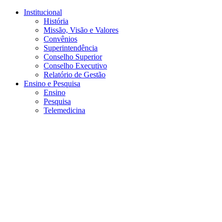
Conteúdo principal
Menu principal
Rodapé
Institucional
História
Missão, Visão e Valores
Convênios
Superintendência
Conselho Superior
Conselho Executivo
Relatório de Gestão
Ensino e Pesquisa
Ensino
Pesquisa
Telemedicina
Aumentar fonte
Diminuir fonte