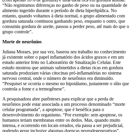
“Não registramos diferenças no ganho de peso ou na quantidade de
alimento ingerido durante o período de dieta hiperlipídica. No
entanto, quando voltamos à dieta normal, o grupo alimentado com
gordura saturada continuou ganhando peso, enquanto o outro, que
consumiu gordura de azeite, passou a perder peso, até mais do que o
grupo controle”.
Morte de neurônios
Juliana Moraes, por sua vez, baseou seu trabalho no conhecimento
já existente sobre o papel inflamatório dos ácidos graxos e em um
estudo anterior feito no Laboratório de Sinalização Celular. Este
estudo mostrou que animais submetidos a dietas ricas em gordura
saturada produziam várias citocinas pró-inflamatórias no sistema
nervoso central, onde o número de neurônios era diminuído.
“Pesquisei se ocorria o mesmo no hipotálamo, justamente o sítio que
controla a fome e a termogênese”.
A pesquisadora abre parênteses para explicar que a perda de
neurônios pode estar associada a um processo denominado “morte
celular programada”, a apoptose, que é benéfica para o
desenvolvimento do organismo. “Por exemplo: sem apoptose, os
humanos teriam membranas entre os dedos. Mas, quando muito
intensa, e ocorrendo em locais errados, ela passa a ser prejudicial,
podendo gerar inclusive algumas doenças neurodegenerativas”.