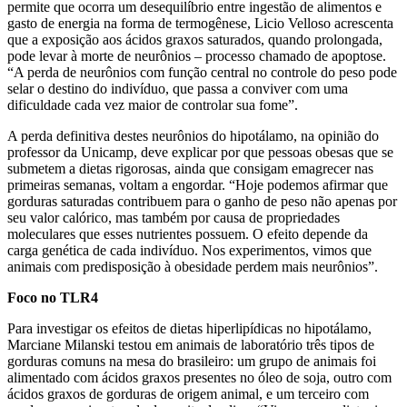
permite que ocorra um desequilíbrio entre ingestão de alimentos e
gasto de energia na forma de termogênese, Licio Velloso acrescenta
que a exposição aos ácidos graxos saturados, quando prolongada,
pode levar à morte de neurônios – processo chamado de apoptose.
“A perda de neurônios com função central no controle do peso pode
selar o destino do indivíduo, que passa a conviver com uma
dificuldade cada vez maior de controlar sua fome”.
A perda definitiva destes neurônios do hipotálamo, na opinião do
professor da Unicamp, deve explicar por que pessoas obesas que se
submetem a dietas rigorosas, ainda que consigam emagrecer nas
primeiras semanas, voltam a engordar. “Hoje podemos afirmar que
gorduras saturadas contribuem para o ganho de peso não apenas por
seu valor calórico, mas também por causa de propriedades
moleculares que esses nutrientes possuem. O efeito depende da
carga genética de cada indivíduo. Nos experimentos, vimos que
animais com predisposição à obesidade perdem mais neurônios”.
Foco no TLR4
Para investigar os efeitos de dietas hiperlipídicas no hipotálamo,
Marciane Milanski testou em animais de laboratório três tipos de
gorduras comuns na mesa do brasileiro: um grupo de animais foi
alimentado com ácidos graxos presentes no óleo de soja, outro com
ácidos graxos de gorduras de origem animal, e um terceiro com