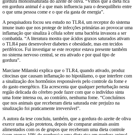
gordura monoinsaturada do azeite de oliva. “Vimos que a dieta rica
em gordura animal é a que mais influencia para o desequilíbrio entre
o que uma pessoa come e o que ela gasta de energia”.
A pesquisadora focou seu estudo no TLR4, um receptor do sistema
imune inato que nos protege de infecções primárias ao provocar uma
inflamação que sinaliza à célula sobre uma bactéria invasora a ser
combatida. “A literatura mostra que ácidos graxos saturados ativam
o TLR4 para desenvolver diabetes e obesidade, mas em tecidos
periféricos. Fui investigar se este receptor estava presente também
no sistema nervoso central, se era ativado e por qual tipo de
gordura”.
Marciane Milanski explica que o TLR4, quando ativado, produz
citocinas que causam inflamação no hipotálamo, o que interfere com
a sinalização dos hormônios responsáveis pelo controle da fome e
do gasto energético. Ela acrescenta que qualquer perturbação nesta
região delicada do cérebro pode fazer com que o indivíduo sinta
uma fome intensa ou, ao contrário, nenhuma fome. “Concluímos
que nos animais que receberam dieta saturada este prejuízo na
sinalização foi praticamente irreversível”.
A autora da tese concluiu, também, que a gordura do azeite de oliva
exerce uma ação protetora, depois de comparar animais assim
alimentados com os de grupos que receberam uma dieta controle
(com apenas 10% de gordura) e uma dieta rica em gordura animal.