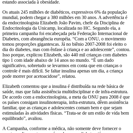
estando associada à obesidade.
Os atuais 245 milhões de diabéticos, expressivos 6% da população
mundial, podem chegar a 380 milhões em 30 anos. A advertência é
da endocrinologista Elizabeth João Pavim, chefe da Disciplina de
Endocrinologia da Unicamp, localizada no HC. Segundo ela, a
primeira campanha foi encabeçada pela Federação Internacional de
Diabetes, com abrangência européia. “Com a ONU, o movimento
tomou proporções gigantescas. Já no biênio 2007-2008 foi eleito o
dia do diabetes, mas com ênfase à criança e ao adolescente”, contou.
Isso porque, explicou Elizabeth, são 440 mil crianças com diabetes
tipo 1 com idade abaixo de 14 anos no mundo. “É um dado
significativo, sobretudo se levarmos em conta que em crianças o
controle é mais difícil. Se faltar insulina apenas um dia, a criança
pode morrer por acetoacidose”, relatou.
Elizabeth comentou que a insulina é distribuída na rede básica de
saúde, mas que falta assistência multidisciplinar e de infra-estrutura.
De acordo com a endocrinologista, a meta da ONU para 2008 é que
os países consigam insulinoterapia, infra-estrutura, dêem assistência
familiar, que as crianças e adolescentes comam bem e que sejam
estimuladas às atividades físicas. “Trata-se de um estilo de vida bem
equilibrado”, avaliou.
A Campanha, conforme a médica, não somente deve fornecer o