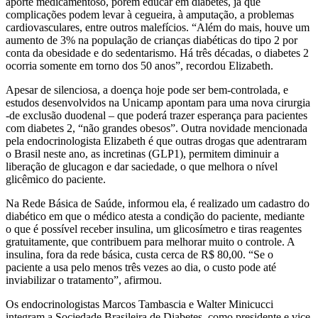
aporte medicamentoso, porém educar em diabetes, já que
complicações podem levar à cegueira, à amputação, a problemas
cardiovasculares, entre outros malefícios. “Além do mais, houve um
aumento de 3% na população de crianças diabéticas do tipo 2 por
conta da obesidade e do sedentarismo. Há três décadas, o diabetes 2
ocorria somente em torno dos 50 anos”, recordou Elizabeth.
Apesar de silenciosa, a doença hoje pode ser bem-controlada, e
estudos desenvolvidos na Unicamp apontam para uma nova cirurgia
-de exclusão duodenal – que poderá trazer esperança para pacientes
com diabetes 2, “não grandes obesos”. Outra novidade mencionada
pela endocrinologista Elizabeth é que outras drogas que adentraram
o Brasil neste ano, as incretinas (GLP1), permitem diminuir a
liberação de glucagon e dar saciedade, o que melhora o nível
glicêmico do paciente.
Na Rede Básica de Saúde, informou ela, é realizado um cadastro do
diabético em que o médico atesta a condição do paciente, mediante
o que é possível receber insulina, um glicosímetro e tiras reagentes
gratuitamente, que contribuem para melhorar muito o controle. A
insulina, fora da rede básica, custa cerca de R$ 80,00. “Se o
paciente a usa pelo menos três vezes ao dia, o custo pode até
inviabilizar o tratamento”, afirmou.
Os endocrinologistas Marcos Tambascia e Walter Minicucci
integram a Sociedade Brasileira de Diabetes, como presidente e vice