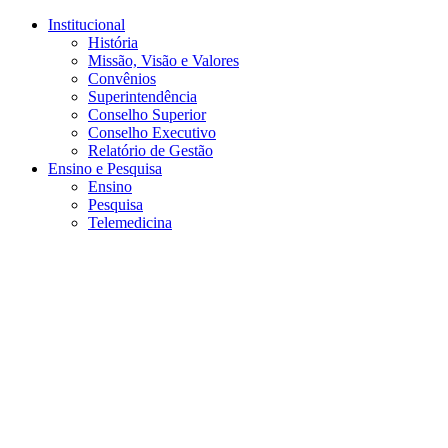
Conteúdo principal
Menu principal
Rodapé
Institucional
História
Missão, Visão e Valores
Convênios
Superintendência
Conselho Superior
Conselho Executivo
Relatório de Gestão
Ensino e Pesquisa
Ensino
Pesquisa
Telemedicina
Aumentar fonte
Diminuir fonte