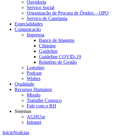
Ouvidoria
Serviço Social
Organização de Procura de Órgãos – OPO
Serviço de Capelania
Especialidades
Comunicação
Imprensa
Banco de Imagens
Clipping
Guideline
Guideline COVID-19
Relatório de Gestão
Logotipo
Podcast
Wishes
Qualidade
Recursos Humanos
Missão
Trabalhe Conosco
Fale com o RH
Sistemas
AGHUse
Intranet
Início
Notícias