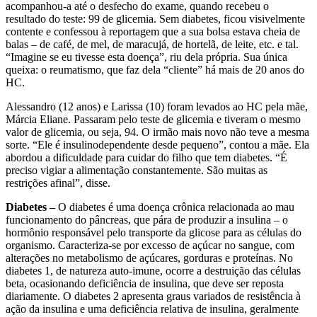
acompanhou-a até o desfecho do exame, quando recebeu o
resultado do teste: 99 de glicemia. Sem diabetes, ficou visivelmente
contente e confessou à reportagem que a sua bolsa estava cheia de
balas – de café, de mel, de maracujá, de hortelã, de leite, etc. e tal.
“Imagine se eu tivesse esta doença”, riu dela própria. Sua única
queixa: o reumatismo, que faz dela “cliente” há mais de 20 anos do
HC.
Alessandro (12 anos) e Larissa (10) foram levados ao HC pela mãe,
Márcia Eliane. Passaram pelo teste de glicemia e tiveram o mesmo
valor de glicemia, ou seja, 94. O irmão mais novo não teve a mesma
sorte. “Ele é insulinodependente desde pequeno”, contou a mãe. Ela
abordou a dificuldade para cuidar do filho que tem diabetes. “É
preciso vigiar a alimentação constantemente. São muitas as
restrições afinal”, disse.
Diabetes –
O diabetes é uma doença crônica relacionada ao mau
funcionamento do pâncreas, que pára de produzir a insulina – o
hormônio responsável pelo transporte da glicose para as células do
organismo. Caracteriza-se por excesso de açúcar no sangue, com
alterações no metabolismo de açúcares, gorduras e proteínas. No
diabetes 1, de natureza auto-imune, ocorre a destruição das células
beta, ocasionando deficiência de insulina, que deve ser reposta
diariamente. O diabetes 2 apresenta graus variados de resistência à
ação da insulina e uma deficiência relativa de insulina, geralmente