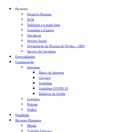
Pacientes
Portal do Paciente
SUSI
Telefones e e-mails úteis
Consultas e Exames
Ouvidoria
Serviço Social
Organização de Procura de Órgãos – OPO
Serviço de Capelania
Especialidades
Comunicação
Imprensa
Banco de Imagens
Clipping
Guideline
Guideline COVID-19
Relatório de Gestão
Logotipo
Podcast
Wishes
Qualidade
Recursos Humanos
Missão
Trabalhe Conosco