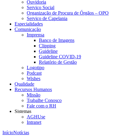
Ouvidoria
Serviço Social
Organização de Procura de Órgãos – OPO
Serviço de Capelania
Especialidades
Comunicação
Imprensa
Banco de Imagens
Clipping
Guideline
Guideline COVID-19
Relatório de Gestão
Logotipo
Podcast
Wishes
Qualidade
Recursos Humanos
Missão
Trabalhe Conosco
Fale com o RH
Sistemas
AGHUse
Intranet
Início
Notícias