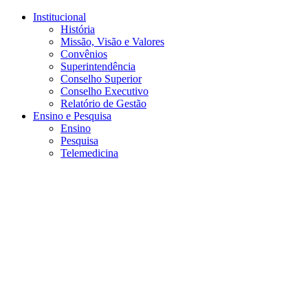
Conteúdo principal
Menu principal
Rodapé
Institucional
História
Missão, Visão e Valores
Convênios
Superintendência
Conselho Superior
Conselho Executivo
Relatório de Gestão
Ensino e Pesquisa
Ensino
Pesquisa
Telemedicina
Aumentar fonte
Diminuir fonte