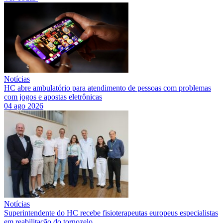
Notícias
HC abre ambulatório para atendimento de pessoas com problemas
com jogos e apostas eletrônicas
04 ago 2026
Notícias
Superintendente do HC recebe fisioterapeutas europeus especialistas
em reabilitação do tornozelo