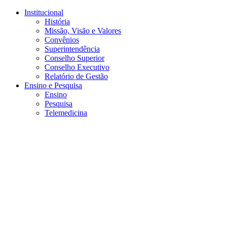
Conteúdo principal
Menu principal
Rodapé
Institucional
História
Missão, Visão e Valores
Convênios
Superintendência
Conselho Superior
Conselho Executivo
Relatório de Gestão
Ensino e Pesquisa
Ensino
Pesquisa
Telemedicina
Aumentar fonte
Diminuir fonte