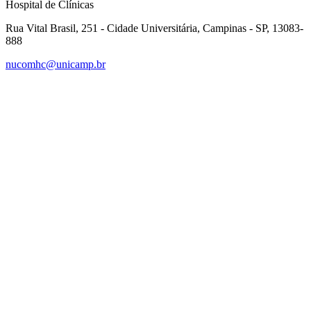
Hospital de Clínicas
Rua Vital Brasil, 251 - Cidade Universitária, Campinas - SP, 13083-
888
nucomhc@unicamp.br
Link para o Facebook
Link para o Instagram
Link para o Youtube