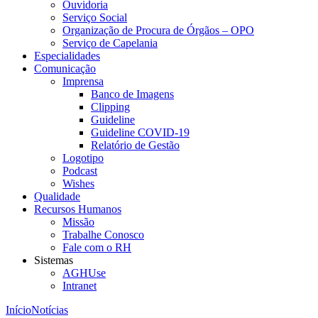
Ouvidoria
Serviço Social
Organização de Procura de Órgãos – OPO
Serviço de Capelania
Especialidades
Comunicação
Imprensa
Banco de Imagens
Clipping
Guideline
Guideline COVID-19
Relatório de Gestão
Logotipo
Podcast
Wishes
Qualidade
Recursos Humanos
Missão
Trabalhe Conosco
Fale com o RH
Sistemas
AGHUse
Intranet
Início
Notícias