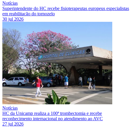
Notícias
Superintendente do HC recebe fisioterapeutas europeus especialistas
em reabilitação do tornozelo
30 jul 2026
Notícias
HC da Unicamp realiza a 100ª trombectomia e recebe
reconhecimento internacional no atendimento ao AVC
27 jul 2026