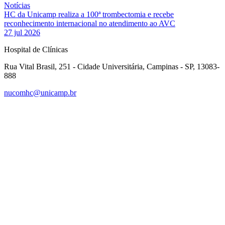
Notícias
HC da Unicamp realiza a 100ª trombectomia e recebe
reconhecimento internacional no atendimento ao AVC
27 jul 2026
Hospital de Clínicas
Rua Vital Brasil, 251 - Cidade Universitária, Campinas - SP, 13083-
888
nucomhc@unicamp.br
Link para o Facebook
Link para o Instagram