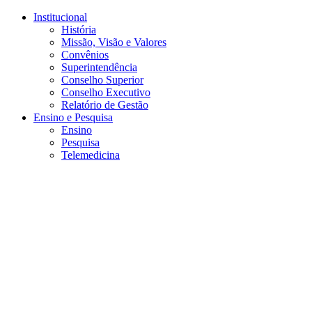
Conteúdo principal
Menu principal
Rodapé
Institucional
História
Missão, Visão e Valores
Convênios
Superintendência
Conselho Superior
Conselho Executivo
Relatório de Gestão
Ensino e Pesquisa
Ensino
Pesquisa
Telemedicina
Aumentar fonte
Diminuir fonte