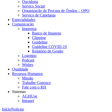
Ouvidoria
Serviço Social
Organização de Procura de Órgãos – OPO
Serviço de Capelania
Especialidades
Comunicação
Imprensa
Banco de Imagens
Clipping
Guideline
Guideline COVID-19
Relatório de Gestão
Logotipo
Podcast
Wishes
Qualidade
Recursos Humanos
Missão
Trabalhe Conosco
Fale com o RH
Sistemas
AGHUse
Intranet
Início
Notícias