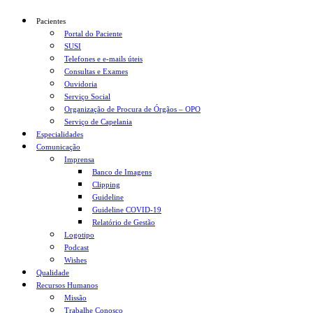
Pacientes
Portal do Paciente
SUSI
Telefones e e-mails úteis
Consultas e Exames
Ouvidoria
Serviço Social
Organização de Procura de Órgãos – OPO
Serviço de Capelania
Especialidades
Comunicação
Imprensa
Banco de Imagens
Clipping
Guideline
Guideline COVID-19
Relatório de Gestão
Logotipo
Podcast
Wishes
Qualidade
Recursos Humanos
Missão
Trabalhe Conosco