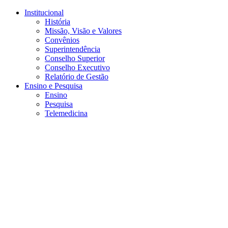
Conteúdo principal
Menu principal
Rodapé
Institucional
História
Missão, Visão e Valores
Convênios
Superintendência
Conselho Superior
Conselho Executivo
Relatório de Gestão
Ensino e Pesquisa
Ensino
Pesquisa
Telemedicina
Aumentar fonte
Diminuir fonte