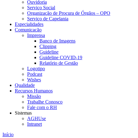
Ouvidoria
Serviço Social
Organização de Procura de Órgãos – OPO
Serviço de Capelania
Especialidades
Comunicação
Imprensa
Banco de Imagens
Clipping
Guideline
Guideline COVID-19
Relatório de Gestão
Logotipo
Podcast
Wishes
Qualidade
Recursos Humanos
Missão
Trabalhe Conosco
Fale com o RH
Sistemas
AGHUse
Intranet
Início