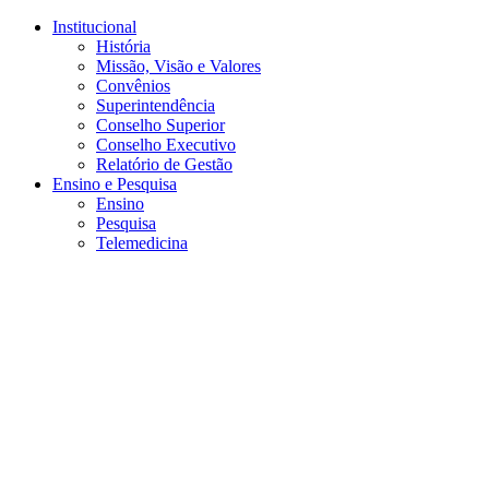
Conteúdo principal
Menu principal
Rodapé
Institucional
História
Missão, Visão e Valores
Convênios
Superintendência
Conselho Superior
Conselho Executivo
Relatório de Gestão
Ensino e Pesquisa
Ensino
Pesquisa
Telemedicina
Aumentar fonte
Diminuir fonte