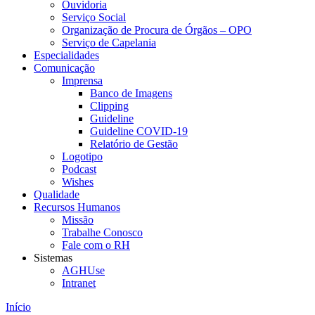
Ouvidoria
Serviço Social
Organização de Procura de Órgãos – OPO
Serviço de Capelania
Especialidades
Comunicação
Imprensa
Banco de Imagens
Clipping
Guideline
Guideline COVID-19
Relatório de Gestão
Logotipo
Podcast
Wishes
Qualidade
Recursos Humanos
Missão
Trabalhe Conosco
Fale com o RH
Sistemas
AGHUse
Intranet
Início